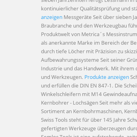
kontinuierlicher Qualitätsprüfung und st
anzeigen
Messgeräte
Seit über sieben 
Braubranche und den Werkzeugbau führen
Produktwelt von Metrica´s Messinstru
als anerkannte Marke im Bereich der Bes
durch tiefe Löcher mit Präzision zu skiz
Aufbewahrungssysteme
Seit seiner Gr
Industrie und das Handwerk. Mit ihrem d
und Werkzeugen.
Produkte anzeigen
Sc
und erfüllen die DIN EN 847-1. Die Sc
Winkelschleifern mit M14 Gewindeaufn
Kernbohrer - Lochsägen
Seit mehr als v
Sortiment an Kernbohrmaschinen, Kern
Swiss Tools steht für über 145 Jahre Sc
gefertigten Werkzeuge überzeugen durch 
Semloc Tools ist eine aufstrebende, ze