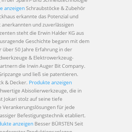
e anzeigen
Schraubstöcke & Zubehör
ckhaus erkannte das Potenzial und
t anerkannten und zuverlässigen
rzenten steht die Erwin Halder KG aus
erausragende Geschichte begann mit dem
r über 50 Jahre Erfahrung in der
dwerkzeuge & Elektrowerkzeug-
partnern die Irwin Auger Bit Company.
ripzange und ließ sie patentieren.
ack & Decker.
Produkte anzeigen
chwertige Abisolierwerkzeuge, die in
Jokari stolz auf seine tiefe
e Verankerungslösungen für jede
assiger Befestigungstechnik etabliert.
dukte anzeigen
Besser BÜRSTEN
Seit
 modernster Produktionsanlagen,