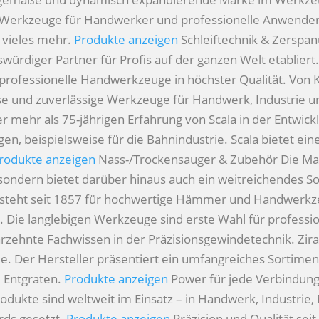
e Werkzeuge für Handwerker und professionelle Anwender
 vieles mehr.
Produkte anzeigen
Schleiftechnik & Zerspa
würdiger Partner für Profis auf der ganzen Welt etabliert
 professionelle Handwerkzeuge in höchster Qualität. Von K
zise und zuverlässige Werkzeuge für Handwerk, Industrie 
r mehr als 75-jährigen Erfahrung von Scala in der Entwic
, beispielsweise für die Bahnindustrie. Scala bietet ein
rodukte anzeigen
Nass-/Trockensauger & Zubehör
Die Ma
sondern bietet darüber hinaus auch ein weitreichendes S
steht seit 1857 für hochwertige Hämmer und Handwerkze
n. Die langlebigen Werkzeuge sind erste Wahl für profess
hrzehnte Fachwissen in der Präzisionsgewindetechnik. Zir
. Der Hersteller präsentiert ein umfangreiches Sortimen
 Entgraten.
Produkte anzeigen
Power für jede Verbindun
rodukte sind weltweit im Einsatz – in Handwerk, Industri
ds gesetzt.
Produkte anzeigen
Präzision und Qualität sei