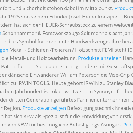
omfort und Sicherheit stehen dabei im Mittelpunkt.
Produkt
hr 1925 von seinem Erfinder Josef Heuer konzipiert. Bro
Seitdem hat sich der HEUER-Schraubstock zu einem weltwei
n
Schonhämmer & Forstwerkzeuge
Seit mehr als acht Jah
he und als Symbol für exzellente Handwerkzeuge. Ihre h
igen
Metall - Schleifen /Polieren / Holzschnitt
FEMI steht fü
 die Metall- und Holzbearbeitung.
Produkte anzeigen
Han
n Patent für den Spiralbohrer und gründete mit Geschäfts
 der dänische Einwanderer William Peterson die Vise-Grip G
eßlich zu IRWIN TOOLS. Heute gehört IRWIN zu Stanley Bl
alben Jahrhundert ist Jokari weltweit ein Synonym für ho
 der dritten Generation geführtes Familienunternehmen ist 
er Region.
Produkte anzeigen
Befestigungstechnik
Kreativ
 hat sich KEW als Spezialist für die Entwicklung von erstkl
trum von KEW für bestmögliche Befestigungslösungen.
Pro
 Bayern hochqualitative Oberflächenwerkzeuge. Mit Hilfe