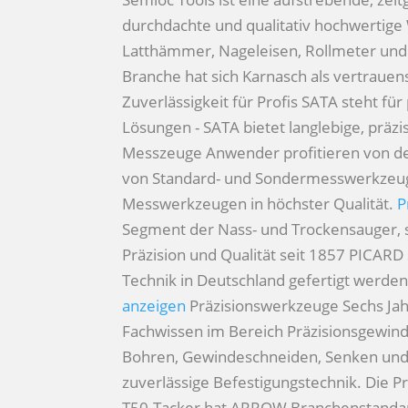
durchdachte und qualitativ hochwertig
Latthämmer, Nageleisen, Rollmeter und
Branche hat sich Karnasch als vertrauens
Zuverlässigkeit für Profis
SATA steht für
Lösungen - SATA bietet langlebige, prä
Messzeuge
Anwender profitieren von de
von Standard- und Sondermesswerkzeugen
Messwerkzeugen in höchster Qualität.
P
Segment der Nass- und Trockensauger, 
Präzision und Qualität seit 1857
PICARD 
Technik in Deutschland gefertigt werde
anzeigen
Präzisionswerkzeuge
Sechs Ja
Fachwissen im Bereich Präzisionsgewinde
Bohren, Gewindeschneiden, Senken und
zuverlässige Befestigungstechnik. Die P
T50-Tacker hat ARROW Branchenstandar