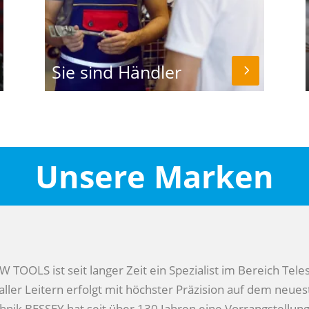
Sie sind Händler
Unsere Marken
 TOOLS ist seit langer Zeit ein Spezialist im Bereich Teles
aller Leitern erfolgt mit höchster Präzision auf dem neue
hnik
BESSEY hat seit über 130 Jahren eine Vorrangstellun