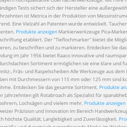
ändigen Tests sichert sich der Hersteller eine außergewöh
Jahrzehnten ist Metrica in der Produktion von Messinstru
d. Eine Vielzahl an Patenten wurde entwickelt. Tauchen 
menten.
Produkte anzeigen
Markierwerkzeuge
Pica-Marker
chriftung etabliert. Der "Tieflochmarker" bietet die Mög
zieren, zu beschriften und zu markieren. Entdecken Sie da
ündung im Jahr 1956 bietet Raaco innovative und raumsp
urchdachten Sortiment ermöglichen sie eine klare und fun
hnitz-, Fräs- und Raspelscheiben
Alle Werkzeuge aus dem Ro
heiben mit Durchmessern von 115 mm oder 125 mm sind ko
ahme. Entdecken Sie das gesamte Sortiment.
Produkte an
ier Jahrzehnten gilt Rotabroach als Spezialist für spanab
bohrern, Lochsägen und vielem mehr.
Produkte anzeigen
hweizer Präzision und Innovation im Bereich Handwerkzeug
höchste Qualität, Langlebigkeit und Zuverlässigkeit.
Pro
itgemäße und dynamisch expandierende Marke im Werkzeugse