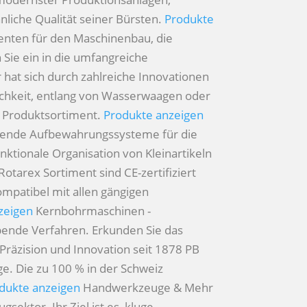
nliche Qualität seiner Bürsten.
Produkte
menten für den Maschinenbau, die
Sie ein in die umfangreiche
 hat sich durch zahlreiche Innovationen
lichkeit, entlang von Wasserwaagen oder
s Produktsortiment.
Produkte anzeigen
arende Aufbewahrungssysteme für die
ktionale Organisation von Kleinartikeln
tarex Sortiment sind CE-zertifiziert
mpatibel mit allen gängigen
zeigen
Kernbohrmaschinen -
hebende Verfahren. Erkunden Sie das
Präzision und Innovation seit 1878
PB
e. Die zu 100 % in der Schweiz
dukte anzeigen
Handwerkzeuge & Mehr
ktor. Ihr Ziel ist es, kluge,