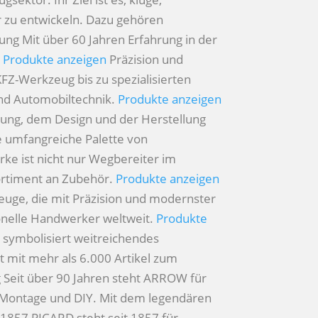
 zu entwickeln. Dazu gehören
nung
Mit über 60 Jahren Erfahrung in der
.
Produkte anzeigen
Präzision und
FZ-Werkzeug bis zu spezialisierten
und Automobiltechnik.
Produkte anzeigen
klung, dem Design und der Herstellung
e umfangreiche Palette von
rke ist nicht nur Wegbereiter im
ortiment an Zubehör.
Produkte anzeigen
uge, die mit Präzision und modernster
ionelle Handwerker weltweit.
Produkte
a symbolisiert weitreichendes
t mit mehr als 6.000 Artikel zum
g
Seit über 90 Jahren steht ARROW für
e, Montage und DIY. Mit dem legendären
t 1857
PICARD steht seit 1857 für