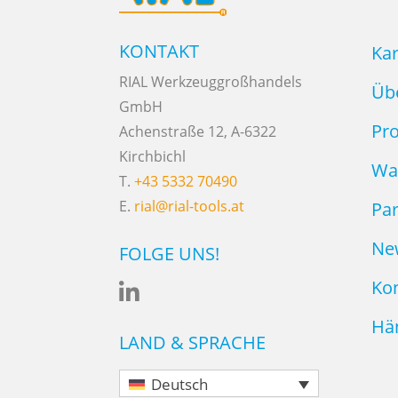
KONTAKT
Kar
RIAL Werkzeuggroßhandels
Üb
GmbH
Pr
Achenstraße 12, A-6322
Kirchbichl
Wa
T.
+43 5332 70490
E.
rial@rial-tools.at
Pa
Ne
FOLGE UNS!
Ko

Hän
LAND & SPRACHE
Deutsch