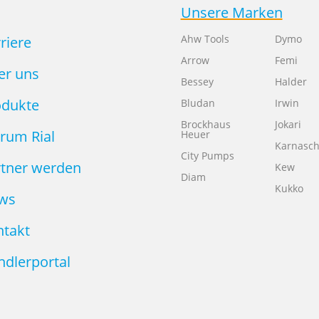
Unsere Marken
Ahw Tools
Dymo
riere
Arrow
Femi
er uns
Bessey
Halder
odukte
Bludan
Irwin
Brockhaus
Jokari
rum Rial
Heuer
Karnasc
City Pumps
rtner werden
Kew
Diam
Kukko
ws
ntakt
dlerportal