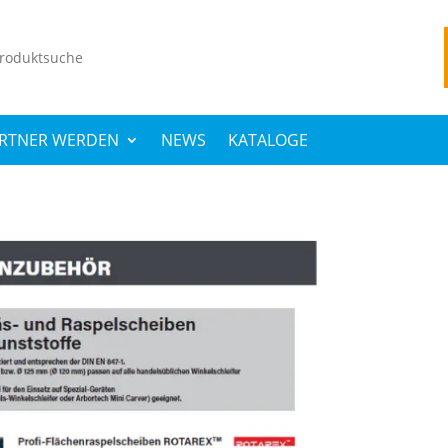
hen
h:
RTNER WERDEN
NEWS
KATALOGE