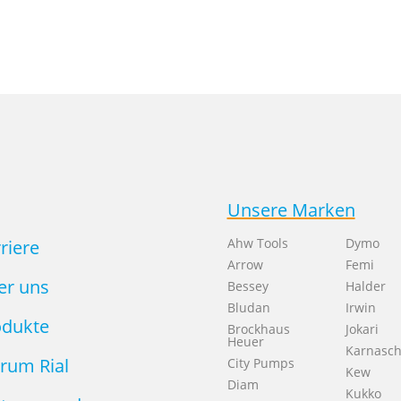
Unsere Marken
Ahw Tools
Dymo
riere
Arrow
Femi
er uns
Bessey
Halder
Bludan
Irwin
odukte
Brockhaus
Jokari
Heuer
Karnasc
rum Rial
City Pumps
Kew
Diam
Kukko